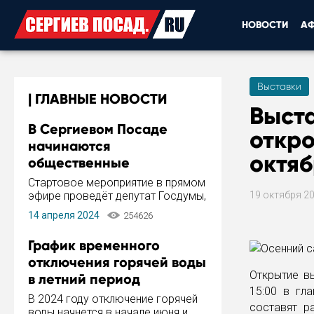
НОВОСТИ
А
Выставки
ГЛАВНЫЕ НОВОСТИ
Выста
В Сергиевом Посаде
откро
начинаются
октяб
общественные
обсуждения Стратегии
Стартовое мероприятие в прямом
развития города
эфире проведёт депутат Госдумы,
19 октября 2
инициатор и автор Концепции
14 апреля 2024
254626
развития Сергиева Посада и
Стратегии ее реализации Сергей
График временного
Пахомов.
отключения горячей воды
Открытие вы
в летний период
15:00 в гл
В 2024 году отключение горячей
составят р
воды начнется в начале июня и