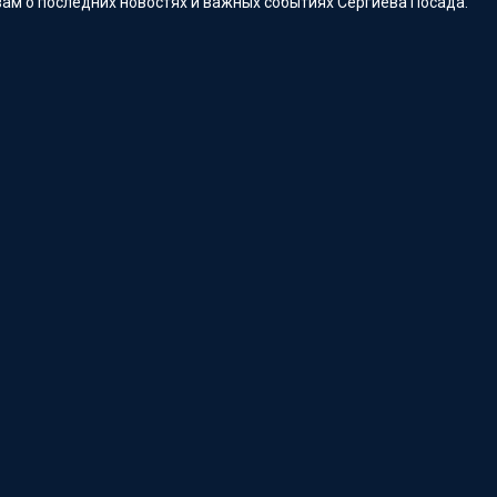
ам о последних новостях и важных событиях Сергиева Посада.