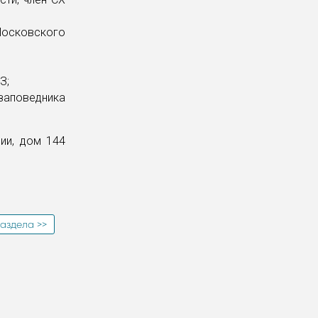
осковского
МЗ;
заповедника
ии, дом 144
аздела >>