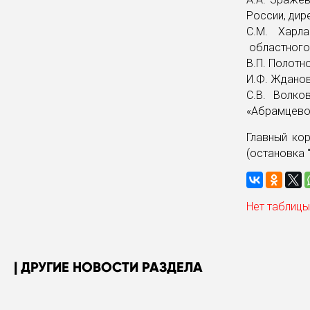
России, дир
С.М. Харл
областного
В.П. Полотн
И.Ф. Ждано
С.В. Волко
«Абрамцево
Главный ко
(остановка "
Нет таблицы
ДРУГИЕ НОВОСТИ РАЗДЕЛА