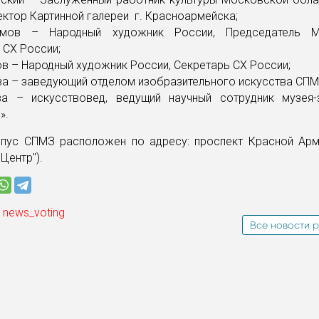
ектор Картинной галереи г. Красноармейска;
амов – Народный художник России, Председатель М
 СХ России;
ов – Народный художник России, Секретарь СХ России;
ва – заведующий отделом изобразительного искусства СП
ва – искусствовед, ведущий научный сотрудник музея-
».
рпус СПМЗ расположен по адресу: проспект Красной Арм
Центр").
 news_voting
Все новости р