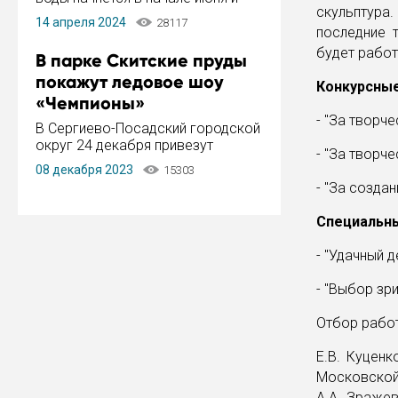
скульптура
завершится в конце августа.
14 апреля 2024
28117
Период отключения составит не
последние 
более 14 дней.
будет работ
В парке Скитские пруды
покажут ледовое шоу
Конкурсные
«Чемпионы»
- "За творч
В Сергиево-Посадский городской
округ 24 декабря привезут
- "За творч
ледовый тур «Чемпионы»
08 декабря 2023
15303
заслуженного мастера спорта,
- "За созда
чемпиона мира и Европы,
серебряного призера зимних
Специальны
Олимпийских игр Ильи Авербуха.
Как сообщает администрация ...
- "Удачный д
- "Выбор зри
Отбор работ
Е.В. Куцен
Московской
А.А. Зраже