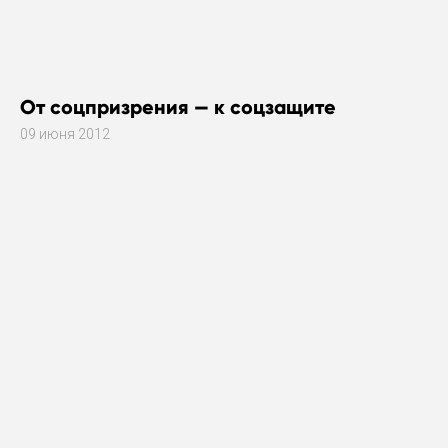
От соцпризрения — к соцзащите
09 июня 2012