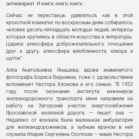
антиквариат. И книги, книги, книги...
Сейчас не перестаешь удивляться, как в этой
крохотной комнатке по воскресным дням собиралось
человек десять-пятнадцать молодых людей, интересы
которых крутились в области искусства и литературы.
Царила атмосфера доброжелательного отношения
друг к другу, атмосфера влюбленности, юмора и
шуток”.
Алла Анатольевна Янышева, вдова знаменитого
фотографа Бориса Ведьмина, тоже с удовольствием
вспоминает Нестора Хломова и его семью. “В 1952
году после окончания института инженеров
железнодорожного транспорта меня направили на
работу на Загорский участок энергоснабжения
Ярославской железной дороги, — пишет она. —
Недалеко от вокзала была маленькая амбулатория
для железнодорожников, а зубным врачом в ней
служила Илария Сергеевна Охотская — мама Нестора