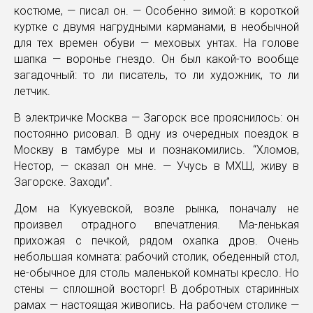
костюме, — писал он. — Особенно зимой: в короткой
куртке с двумя нагрудными карманами, в необычной
для тех времен обуви — меховых унтах. На голове
шапка — воронье гнездо. Он был какой-то вообще
загадочный: то ли писатель, то ли художник, то ли
летчик.
В электричке Москва — Загорск все прояснилось: он
постоянно рисовал. В одну из очередных поездок в
Москву в тамбуре мы и познакомились. “Хломов,
Нестор, — сказал он мне. — Учусь в МХШ, живу в
Загорске. Заходи”.
Дом на Кукуевской, возле рынка, поначалу не
произвел отрадного впечатления. Ма-ленькая
прихожая с печкой, рядом охапка дров. Очень
небольшая комната: рабочий столик, обеденный стол,
не-обычное для столь маленькой комнаты кресло. Но
стены — сплошной восторг! В добротных старинных
рамах — настоящая живопись. На рабочем столике —