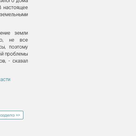
жилого дома
В настоящее
 земельными
ение земли
ию, не все
сы, поэтому
ной проблемы
в, - сказал
ласти
аздела >>