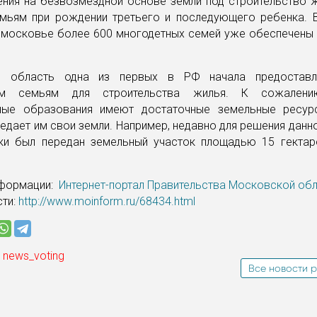
ения на безвозмездной основе земли под строительство 
емьям при рождении третьего и последующего ребенка. 
дмосковье более 600 многодетных семей уже обеспечены
я область одна из первых в РФ начала предоставл
ым семьям для строительства жилья. К сожален
ные образования имеют достаточные земельные ресур
едает им свои земли. Например, недавно для решения дан
ки был передан земельный участок площадью 15 гектаро
нформации:
Интернет-портал Правительства Московской об
сти:
http://www.moinform.ru/68434.html
 news_voting
Все новости р