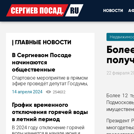
НОВОСТИ
А
Недвижимос
ГЛАВНЫЕ НОВОСТИ
Более
В Сергиевом Посаде
получ
начинаются
общественные
22 февраля 2
обсуждения Стратегии
Стартовое мероприятие в прямом
развития города
эфире проведёт депутат Госдумы,
инициатор и автор Концепции
14 апреля 2024
254632
развития Сергиева Посада и
Более 12 т
Стратегии ее реализации Сергей
Подмосков
График временного
Пахомов.
имущественн
отключения горячей воды
в летний период
Президент 
В 2024 году отключение горячей
многодетных
воды начнется в начале июня и