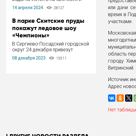
предоставл
завершится в конце августа.
или дачи с
14 апреля 2024
28127
Период отключения составит не
время в По
более 14 дней.
В парке Скитские пруды
участками.
покажут ледовое шоу
Московска
«Чемпионы»
многодетн
В Сергиево-Посадский городской
муниципаль
округ 24 декабря привезут
область пер
ледовый тур «Чемпионы»
08 декабря 2023
15311
городу Хим
заслуженного мастера спорта,
чемпиона мира и Европы,
Витринский.
серебряного призера зимних
Олимпийских игр Ильи Авербуха.
Источник и
Как сообщает администрация ...
Адрес ново
Нет таблицы