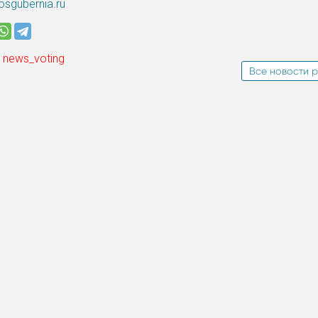
sgubernia.ru
 news_voting
Все новости р