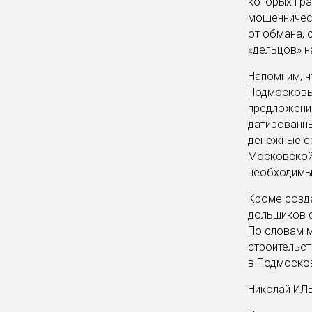
которых гра
мошенничес
от обмана, 
«дельцов» н
Напомним, ч
Подмосковья
предложение
датированны
денежные ср
Московской 
необходимы
Кроме созда
дольщиков 
По словам 
строительст
в Подмосков
Николай ИЛ