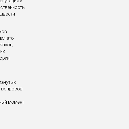
епутации и
ественность
вывести
ков
ил это
закон,
ших
ории
манутых
 вопросов.
нный момент