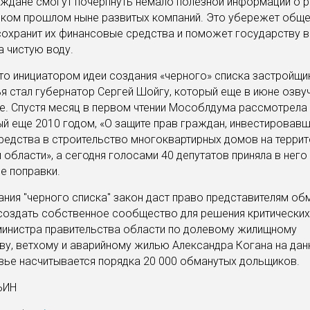
ждане смогут почерпнуть немало полезной информации о р
ком прошлом ныне развитых компаний. Это убережет общ
сохранит их финансовые средства и поможет государству 
а чистую воду.
то инициатором идеи создания «черного» списка застройщи
 стал губернатор Сергей Шойгу, который еще в июне озвуч
. Спустя месяц в первом чтении Мособлдума рассмотрела 
й еще 2010 годом, «О защите прав граждан, инвестировав
едства в строительство многоквартирных домов на террит
области», а сегодня голосами 40 депутатов приняла в него
е поправки.
ния "черного списка" закон даст право представителям об
создать собственное сообщество для решения критических
министра правительства области по долевому жилищному
ву, ветхому и аварийному жилью Александра Когана на да
ье насчитывается порядка 20 000 обманутых дольщиков.
ЬИН