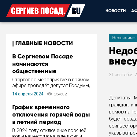
НОВОСТИ
А
Недвижимос
ГЛАВНЫЕ НОВОСТИ
Недо
В Сергиевом Посаде
внесу
начинаются
общественные
21 сентября 
обсуждения Стратегии
Стартовое мероприятие в прямом
развития города
эфире проведёт депутат Госдумы,
инициатор и автор Концепции
14 апреля 2024
254632
развития Сергиева Посада и
Депутаты М
Стратегии ее реализации Сергей
граждан, и
График временного
Пахомов.
домов на те
отключения горячей воды
будет созд
в летний период
соинвестор
В 2024 году отключение горячей
указываться
воды начнется в начале июня и