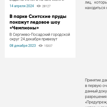
лиц, котор
завершится в конце августа.
14 апреля 2024
28127
находиться 
Период отключения составит не
более 14 дней.
В парке Скитские пруды
покажут ледовое шоу
«Чемпионы»
В Сергиево-Посадский городской
округ 24 декабря привезут
ледовый тур «Чемпионы»
08 декабря 2023
15307
заслуженного мастера спорта,
чемпиона мира и Европы,
серебряного призера зимних
Олимпийских игр Ильи Авербуха.
Как сообщает администрация ...
Принятие да
в первую оч
данный доку
разрешения 
«Предупрежд