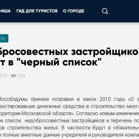
ФИША
ГИД ДЛЯ ТУРИСТОВ
О ГОРОДЕ
ть
бросовестных застройщико
т в "черный список"
2012
5223
особлдумы приняли поправки в закон 2010 года «О 
нвестировавших денежные средства в строительство мног
рритории Московской области». Согласно новым изменени
ан список недобросовестных застройщиков и перечень п
ов строительства жилья. В частности будут в обязатель
 полные анкетные данные учредителя и руководителя компа