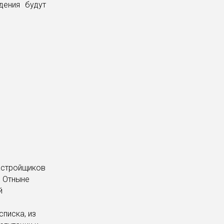
дения будут
астройщиков
. Отныне
й
писка, из