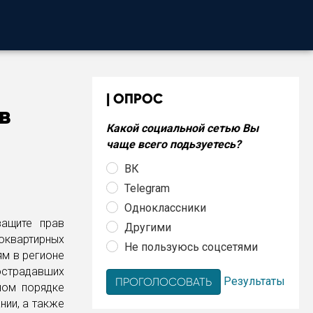
ОПРОС
в
Какой социальной сетью Вы
чаще всего подьзуетесь?
ВК
Telegram
Одноклассники
защите прав
Другими
оквартирных
Не пользуюсь соцсетями
ям в регионе
острадавших
Результаты
ном порядке
нии, а также