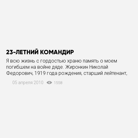
23-ЛЕТНИЙ КОМАНДИР
Я всю жизнь с гордостью храню память о моем
погибшем на войне дяде. Жиронкин Николай
Федорович, 1919 года рождения, старший лейтенант,
командир батальона 722 стрелкового полка 206-й
05 апреля 2010
1558
стрелковой дивизии, остался на поле сражения в бою
под Воронежем. В