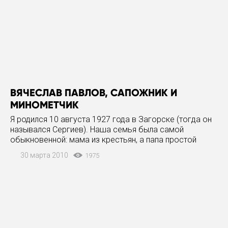
ВЯЧЕСЛАВ ПАВЛОВ, САПОЖНИК И
МИНОМЕТЧИК
Я родился 10 августа 1927 года в Загорске (тогда он
назывался Сергиев). Наша семья была самой
обыкновенной: мама из крестьян, а папа простой
рабочий-наборщик в типографии. Жили мы тогда на
30 марта 2010
1975
Левой Штатной, сейчас эта улица называется
Пархоменко, было нас