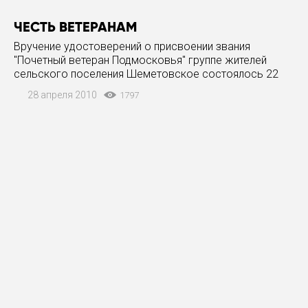
ЧЕСТЬ ВЕТЕРАНАМ
Вручение удостоверений о присвоении звания
"Почетный ветеран Подмосковья" группе жителей
сельского поселения Шеметовское состоялось 22
апреля у памятника В. И. Ленину в селе Константиново.
28 апреля 2010
1797
Награды получили участник Великой Отечественной
войны, прошедший