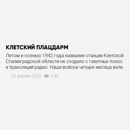
КЛЕТСКИЙ ПЛАЦДАРМ
Летом и осенью 1942 года название станции Клетской
Сталинградской области не сходило с газетных полос
и трансляций радио. Наши войска четыре месяца вели
в том районе оборонительные бои, отбивая
07 апреля 2010
5787
многочисленные атаки пехоты и танков противника.
Очень