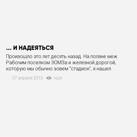
... И НАДЕЯТЬСЯ
Произошло это лет десять назад. На поляне меж
Рабочим поселком ЗОМЗа и железной дорогой,
которую мы обычно зовем “стадион”, я нашел
большой старомодный чемодан. Внутри — никому уже
07 апреля 2010
1629
не нужный груз вещей и воспоминаний: куча
грампластинок сороковых годов,