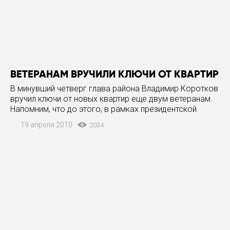
ВЕТЕРАНАМ ВРУЧИЛИ КЛЮЧИ ОТ КВАРТИР
В минувший четверг глава района Владимир Коротков
вручил ключи от новых квартир еще двум ветеранам.
Напомним, что до этого, в рамках президентской
программы "Жилье для ветеранов", реализуемой
19 апреля 2010
2034
администрацией района, счастливыми обладателями
ключей стали