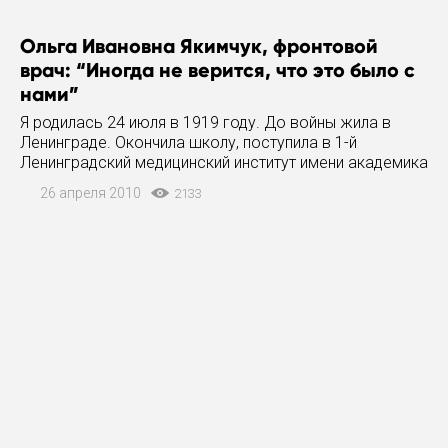
Ольга Ивановна Якимчук, фронтовой
врач: “Иногда не верится, что это было с
нами”
Я родилась 24 июля в 1919 году. До войны жила в
Ленинграде. Окончила школу, поступила в 1-й
Ленинградский медицинский институт имени академика
И. П. Павлова. В 1941 году нас с подругами отправили
26 апреля 2010
2133
на практику в пригород, Гатчину (до 1944 года —