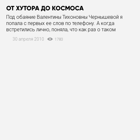
ОТ ХУТОРА ДО КОСМОСА
Под обаяние Валентины Тихоновны Чернышевой я
попала с первых ее слов по телефону. А когда
встретились лично, поняла, что как раз о таком
человеке и нужно рассказать накануне Дня
30 апреля 2010
1783
космонавтики. Однако беседа наша была о другом —
моя героиня была настроена