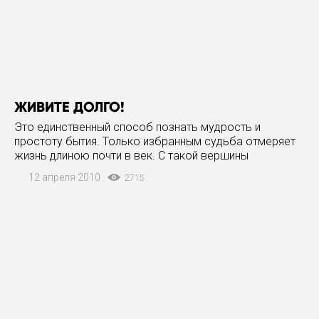
ЖИВИТЕ ДОЛГО!
Это единственный способ познать мудрость и
простоту бытия. Только избранным судьба отмеряет
жизнь длиною почти в век. С такой вершины
житейского опыта все тайны как на ладони. Недавно
12 апреля 2010
2715
нам посчастливилось познакомиться с тремя
участницами Великой