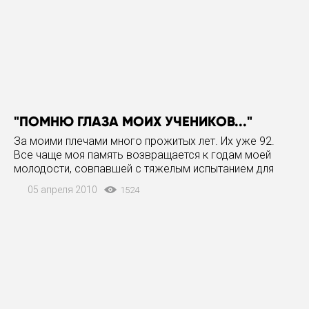
"ПОМНЮ ГЛАЗА МОИХ УЧЕНИКОВ..."
За моими плечами много прожитых лет. Их уже 92.
Все чаще моя память возвращается к годам моей
молодости, совпавшей с тяжелым испытанием для
всего нашего народа — к Великой Отечественной
05 апреля 2010
1524
войне. Как кадры из кинохроники, проходят перед
глазами события,