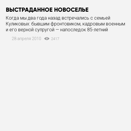
ВЫСТРАДАННОЕ НОВОСЕЛЬЕ
Когда мы два года назад встречались с семьей
Куликовых: бывшим фронтовиком, кадровым военным
и его верной супругой — напоследок 85-летний
Алексей Иванович сказал: "Пожелайте нам скорого
28 апреля 2010
2417
новоселья!" Пожилая чета прощалась с газетчиками
на пороге своего