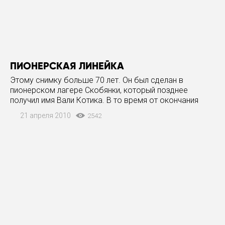
ПИОНЕРСКАЯ ЛИНЕЙКА
Этому снимку больше 70 лет. Он был сделан в
пионерском лагере Скобянки, который позднее
получил имя Вали Котика. В то время от окончания
войны не прошло и пяти лет, страна лежала в руинах,
21 апреля 2010
2542
но хлеб уже продавали без карточек и без
ограничения, хотя на