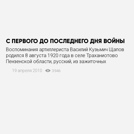
С ПЕРВОГО ДО ПОСЛЕДНЕГО ДНЯ ВОЙНЫ
Воспоминания артиллериста Василий Кузьмич Щапов
родился 8 августа 1920 года в селе Траханиотово
Пензенской области, русский, из зажиточных
крестьян. Умер 17 января 2010 года в Сергиевом
19 апреля 2010
3946
Посаде. Военную присягу принял 11 июля 1941-го.
Проходил службу в