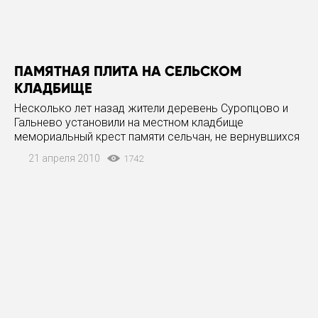
ПАМЯТНАЯ ПЛИТА НА СЕЛЬСКОМ
КЛАДБИЩЕ
Несколько лет назад жители деревень Суропцово и
Гальнево установили на местном кладбище
мемориальный крест памяти сельчан, не вернувшихся
с полей сражений в Великой Отечественной войне. На
21 апреля 2010
1742
кресте укрепили табличку с именами погибших. Возле
нее закопали